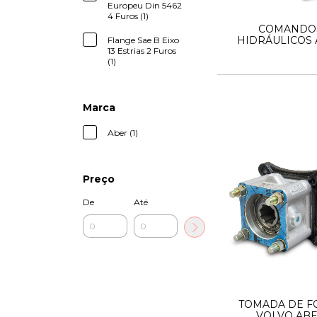
Europeu Din 5462
4 Furos (1)
COMANDO
HIDRÁULICOS
Flange Sae B Eixo
13 Estrias 2 Furos
(1)
Marca
Aber (1)
Preço
De
Até
TOMADA DE F
VOLVO AB