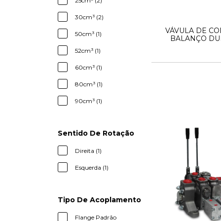
25cm³ (2)
30cm³ (2)
VÁVULA DE C
50cm³ (1)
BALANÇO DU
52cm³ (1)
60cm³ (1)
80cm³ (1)
90cm³ (1)
Sentido De Rotação
Direita (1)
Esquerda (1)
Tipo De Acoplamento
Flange Padrão